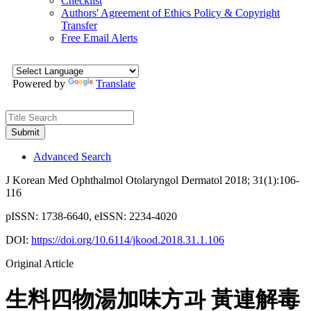
Checklist
Authors' Agreement of Ethics Policy & Copyright
Transfer
Free Email Alerts
Powered by
Translate
Submit
Advanced Search
J Korean Med Ophthalmol Otolaryngol Dermatol
2018
;
31
(
1
):
106
-
116
pISSN: 1738-6640, eISSN: 2234-4020
DOI:
https://doi.org/10.6114/jkood.2018.31.1.106
Original Article
生料四物湯加味方과 黃連解毒