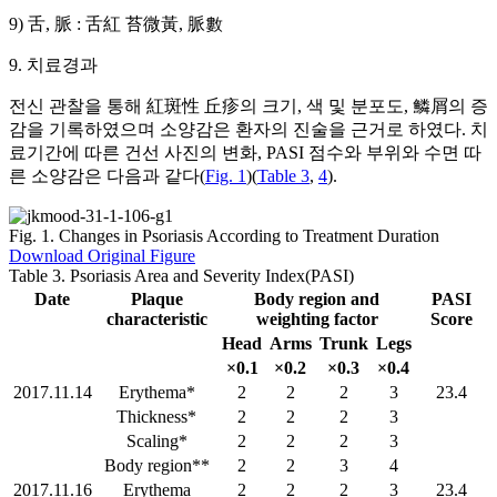
9) 舌, 脈 : 舌紅 苔微黃, 脈數
9. 치료경과
전신 관찰을 통해 紅斑性 丘疹의 크기, 색 및 분포도, 鱗屑의 증
감을 기록하였으며 소양감은 환자의 진술을 근거로 하였다. 치
료기간에 따른 건선 사진의 변화, PASI 점수와 부위와 수면 따
른 소양감은 다음과 같다(
Fig. 1
)(
Table 3
,
4
).
Fig. 1.
Changes in Psoriasis According to Treatment Duration
Download Original Figure
Table 3.
Psoriasis Area and Severity Index(PASI)
Date
Plaque
Body region and
PASI
characteristic
weighting factor
Score
Head
Arms
Trunk
Legs
×0.1
×0.2
×0.3
×0.4
2017.11.14
Erythema*
2
2
2
3
23.4
Thickness*
2
2
2
3
Scaling*
2
2
2
3
Body region**
2
2
3
4
2017.11.16
Erythema
2
2
2
3
23.4