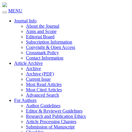
MENU
Toggle
navigation
Journal Info
About the Journal
Aims and Scope
Editorial Board
Subscription Information
Copyright & Open Access
Crossmark Policy
Contact Information
Article Archive
Archive
Archive (PDF)
Current Issue
Most Read Articles
Most Cited Articles
Advanced Search
For Authors
Author Guidelines
Editor & Reviewer Guidelines
Research and Publication Ethics
Article Processing Charges
Submission of Manuscript