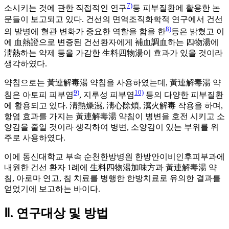
7)
소시키는 것에 관한 직접적인 연구
등 피부질환에 활용한 논
문들이 보고되고 있다. 건선의 면역조직화학적 연구에서 건선
8)
의 발병에 혈관 변화가 중요한 역할을 함을 한
등은 밝혔고 이
에 血熱證으로 변증된 건선환자에게 補血調血하는 四物湯에
淸熱하는 약제 등을 가감한 生料四物湯이 효과가 있을 것이라
생각하였다.
약침으로는 黃連解毒湯 약침을 사용하였는데, 黃連解毒湯 약
9)
10)
침은 아토피 피부염
, 지루성 피부염
등의 다양한 피부질환
에 활용되고 있다. 淸熱燥濕, 淸心除煩, 瀉火解毒 작용을 하며,
항염 효과를 가지는 黃連解毒湯 약침이 병변을 호전 시키고 소
양감을 줄일 것이라 생각하여 병변, 소양감이 있는 부위를 위
주로 사용하였다.
이에 동신대학교 부속 순천한방병원 한방안이비인후피부과에
내원한 건선 환자 1례에 生料四物湯加味方과 黃連解毒湯 약
침, 아로마 연고, 침 치료를 병행한 한방치료로 유의한 결과를
얻었기에 보고하는 바이다.
Ⅱ. 연구대상 및 방법