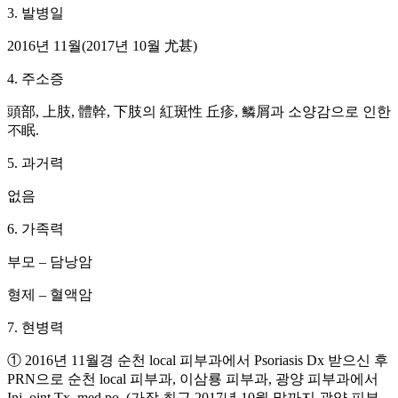
3. 발병일
2016년 11월(2017년 10월 尤甚)
4. 주소증
頭部, 上肢, 體幹, 下肢의 紅斑性 丘疹, 鱗屑과 소양감으로 인한
不眠.
5. 과거력
없음
6. 가족력
부모 – 담낭암
형제 – 혈액암
7. 현병력
① 2016년 11월경 순천 local 피부과에서 Psoriasis Dx 받으신 후
PRN으로 순천 local 피부과, 이삼룡 피부과, 광양 피부과에서
Inj, oint Tx, med po. (가장 최근 2017년 10월 말까지 광양 피부