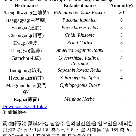
Herb name
Botanical name
Amount(g)
Rehmanniae Radix Recens
20
Saengjihwang(生地黃)
Paeonia japonica
8
Baegjagyag(白芍藥)
Forsythiae Fructus
8
Yeongyo(連翹)
Cnidii Rhizoma
8
Cheongung(川芎)
Pruni Cortex
8
Hwapi(樺皮)
Angelica Gigantis Radix
8
Danggwi(當歸)
Glycyrrhizae Radix et
4
Gamcho(甘草)
Rhizoma
Saposhinikoviae Radix
4
Bangpung(防風)
Schizonepetae Spica
4
Hyeonggae(荊芥)
Ophiopogonis Tuber
4
Maegmundong(麥門
冬)
Menthae Herba
4
Bagha(薄荷)
Download Excel Table
3) 藥鍼治療
黃連解毒湯 藥鍼(자생 남양주 원외탕전원)을 일요일을 제외한
입원기간 동안 1일 1회 총 3cc, 외래치료 시에는 1일 1회 총 3cc