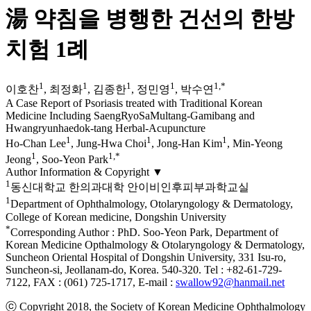
湯 약침을 병행한 건선의 한방
치험 1례
1
1
1
1
1
,
*
이호찬
,
최정화
,
김종한
,
정민영
,
박수연
A Case Report of Psoriasis treated with Traditional Korean
Medicine Including SaengRyoSaMultang-Gamibang and
Hwangryunhaedok-tang Herbal-Acupuncture
1
1
1
Ho-Chan Lee
,
Jung-Hwa Choi
,
Jong-Han Kim
,
Min-Yeong
1
1
,
*
Jeong
,
Soo-Yeon Park
Author Information & Copyright
▼
1
동신대학교 한의과대학 안이비인후피부과학교실
1
Department of Ophthalmology, Otolaryngology & Dermatology,
College of Korean medicine, Dongshin University
*
Corresponding Author : PhD. Soo-Yeon Park, Department of
Korean Medicine Opthalmology & Otolaryngology & Dermatology,
Suncheon Oriental Hospital of Dongshin University, 331 Isu-ro,
Suncheon-si, Jeollanam-do, Korea. 540-320. Tel : +82-61-729-
7122, FAX : (061) 725-1717, E-mail :
swallow92@hanmail.net
ⓒ Copyright 2018, the Society of Korean Medicine Ophthalmology