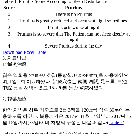
Table 1.
Pruritus Score According to Sleep Disturbance
Score
Pruritus
0
There is no Pruritus
1
Pruritus is greatly reduced and occurs at night sometimes
2
Pruritus gets worse at night
3
Pruritus is so severe that The Patient can not sleep deeply at
night
4
Severe Pruritus during the day
Download Excel Table
3. 치료방법
1) 鍼灸治療
침은 일회용 Stainless 호침(동방침, 0.25x40mm)을 사용하였으
며, 1일 1회 치료하였다. 治療穴位는 兩側 四關, 足三里, 曲池,
中脘 등을 선택하였고 15∼20분 동안 留鍼하였다.
2) 韓藥治療
한약 처방은 하루 기준으로 2첩 3팩을 120cc씩 식후 30분에 복
용하도록 하였다. 복용기간은 2017년 11월 14일부터 2017년 12
월 16일까지(33일)이며 처방의 구성은 다음과 같다(
Table 2
).
Table 2.
Composition of SaengRyoSaMultang-Gamibang