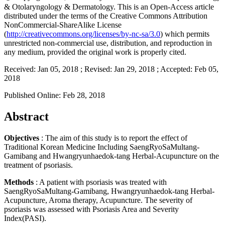
& Otolaryngology & Dermatology. This is an Open-Access article
distributed under the terms of the Creative Commons Attribution
NonCommercial-ShareAlike License
(
http://creativecommons.org/licenses/by-nc-sa/3.0
) which permits
unrestricted non-commercial use, distribution, and reproduction in
any medium, provided the original work is properly cited.
Received:
Jan 05, 2018
; Revised:
Jan 29, 2018
; Accepted:
Feb 05,
2018
Published Online: Feb 28, 2018
Abstract
Objectives
: The aim of this study is to report the effect of
Traditional Korean Medicine Including SaengRyoSaMultang-
Gamibang and Hwangryunhaedok-tang Herbal-Acupuncture on the
treatment of psoriasis.
Methods
: A patient with psoriasis was treated with
SaengRyoSaMultang-Gamibang, Hwangryunhaedok-tang Herbal-
Acupuncture, Aroma therapy, Acupuncture. The severity of
psoriasis was assessed with Psoriasis Area and Severity
Index(PASI).