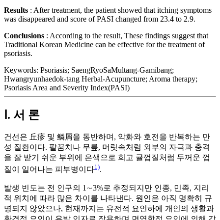
Results
: After treatment, the patient showed that itching symptoms
was disappeared and score of PASI changed from 23.4 to 2.9.
Conclusions
: According to the result, These findings suggest that
Traditional Korean Medicine can be effective for the treatment of
psoriasis.
Keywords:
Psoriasis; SaengRyoSaMultang-Gamibang;
Hwangryunhaedok-tang Herbal-Acupuncture; Aroma therapy;
Psoriasis Area and Severity Index(PASI)
Ⅰ. 서 론
건선은 丘疹 및 鱗屑을 동반하며, 악화와 호전을 반복하는 만
성 질환이다. 팔꿈치나 무릎, 머릿속처럼 외부의 자극과 충격
을 잘 받기 쉬운 부위에 은색으로 희고 귤껍질처럼 두꺼운 껍
1)
질이 일어나는 피부병이다
.
발생 빈도는 전 인구의 1∼3%로 추정되지만 인종, 민족, 지리
적 위치에 따라 많은 차이를 나타낸다. 원인은 아직 명확히 규
명되지 않았으나, 현재까지는 유전적 요인하에 개인의 생활과
환경적 요인이 유발 인자로 작용하며 면역학적 요인에 의해 각