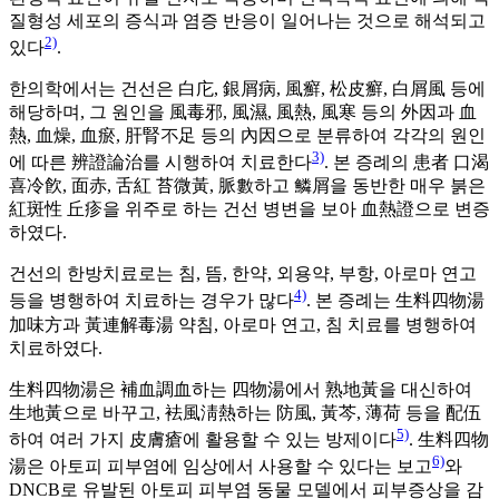
질형성 세포의 증식과 염증 반응이 일어나는 것으로 해석되고
2)
있다
.
한의학에서는 건선은 白庀, 銀屑病, 風癬, 松皮癬, 白屑風 등에
해당하며, 그 원인을 風毒邪, 風濕, 風熱, 風寒 등의 外因과 血
熱, 血燥, 血瘀, 肝腎不足 등의 內因으로 분류하여 각각의 원인
3)
에 따른 辨證論治를 시행하여 치료한다
. 본 증례의 患者 口渴
喜冷飮, 面赤, 舌紅 苔微黃, 脈數하고 鱗屑을 동반한 매우 붉은
紅斑性 丘疹을 위주로 하는 건선 병변을 보아 血熱證으로 변증
하였다.
건선의 한방치료로는 침, 뜸, 한약, 외용약, 부항, 아로마 연고
4)
등을 병행하여 치료하는 경우가 많다
. 본 증례는 生料四物湯
加味方과 黃連解毒湯 약침, 아로마 연고, 침 치료를 병행하여
치료하였다.
生料四物湯은 補血調血하는 四物湯에서 熟地黃을 대신하여
生地黃으로 바꾸고, 袪風淸熱하는 防風, 黃芩, 薄荷 등을 配伍
5)
하여 여러 가지 皮膚瘡에 활용할 수 있는 방제이다
. 生料四物
6)
湯은 아토피 피부염에 임상에서 사용할 수 있다는 보고
와
DNCB로 유발된 아토피 피부염 동물 모델에서 피부증상을 감