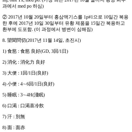
과에서 med po 하심)
② 2017년 10월 20일부터 홍삼액기스를 1p#1으로 10일간 복용
한 후에 2017년 10일 30일부터 유황 제품을 15일간 복용하고
환부에 도포함. (이 과정에서 병변이 심해짐)
8. 望聞問切(2017년 11월 14일, 초진시)
1) 食慾 : 食慾 良好(GD, 3回/1日)
2) 消化 : 消化力 良好
3) 大便 : 1回/1日(良好)
4) 小便 : 4∼6回/1日(良好)
5) 睡眠 : 3∼4H(淺眠)
6) 口渴 : 口渴喜冷飮
7) 汗 : 別無
8) 面 : 面赤